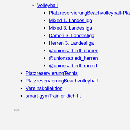
Volleyball
Platzreservierung
Beachvolleyball-Pla
Mixed 1. Landesliga
Mixed 3. Landesliga
Damen 3. Landesliga
Herren 3. Landesliga
@unionsattledt_damen
@unionsattledt_herren
@unionsattledt_mixed
Platzreservierung
Tennis
Platzreservierung
Beachvolleyball
Vereinskollektion
smart gym
Trainier dich fit