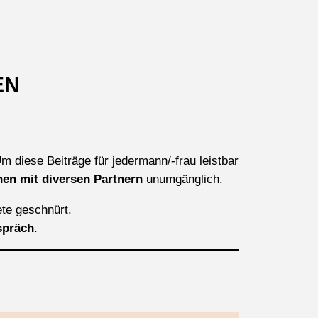
EN
Um diese Beiträge für jedermann/-frau leistbar
en mit diversen Partnern
unumgänglich.
ete geschnürt.
spräch
.