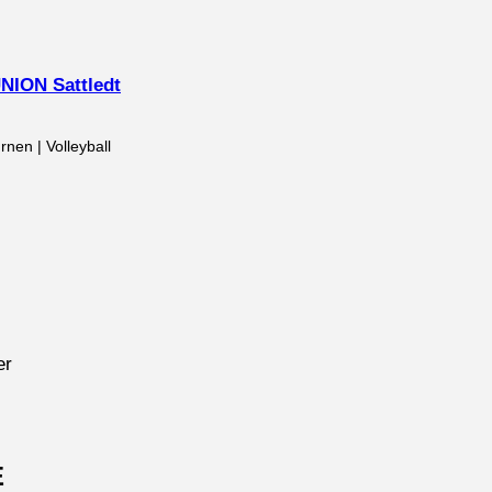
ION Sattledt
rnen | Volleyball
er
E