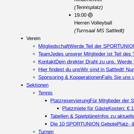
(Tennisplatz)
19:00
🏐
Herren Volleyball
(Turnsaal MS Sattledt)
Verein
Mitgliedschaft
Werde Teil der SPORTUNION Sa
Team
Jedes unserer Mitglieder ist Teil des 
Kontakt
Dein direkter Draht zu uns. Werd
Hier findest du uns
Wir sind in Sattledt! N
Sponsoring & Kooperationen
Falls Sie uns 
Sektionen
Tennis
Platzreservierung
Für Mitglieder der 
Platzmiete für Gäste
Kosten: € 
Tabellen & Spielpläne
Infos zu aktuel
Die 10 SPORTUNION Gebote
Platz- 
Turnen