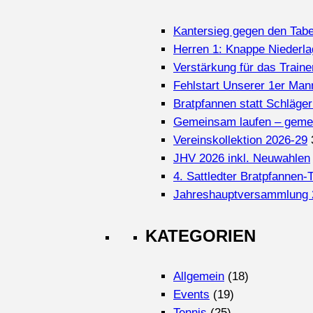
Kantersieg gegen den Tabel
Herren 1: Knappe Niederla
Verstärkung für das Train
Fehlstart Unserer 1er Man
Bratpfannen statt Schläger
Gemeinsam laufen – geme
Vereinskollektion 2026-29
JHV 2026 inkl. Neuwahlen
4. Sattledter Bratpfannen-T
Jahreshauptversammlung 
KATEGORIEN
Allgemein
(18)
Events
(19)
Tennis
(25)