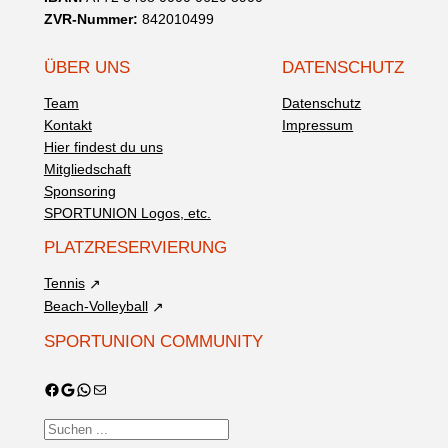
ZVR-Nummer:
842010499
ÜBER UNS
DATENSCHUTZ
Team
Datenschutz
Kontakt
Impressum
Hier findest du uns
Mitgliedschaft
Sponsoring
SPORTUNION Logos, etc.
PLATZRESERVIERUNG
Tennis
Beach-Volleyball
SPORTUNION COMMUNITY
Facebook
Google
WhatsApp
E-Mail
S