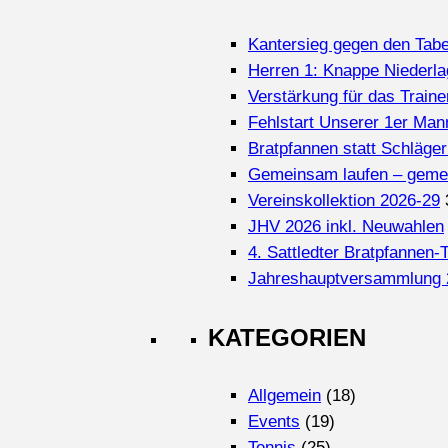
Kantersieg gegen den Tabel
Herren 1: Knappe Niederla
Verstärkung für das Train
Fehlstart Unserer 1er Man
Bratpfannen statt Schläger
Gemeinsam laufen – geme
Vereinskollektion 2026-29
JHV 2026 inkl. Neuwahlen
4. Sattledter Bratpfannen-T
Jahreshauptversammlung 
KATEGORIEN
Allgemein
(18)
Events
(19)
Tennis
(25)