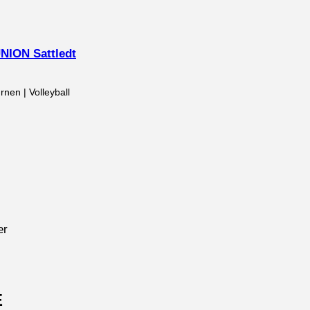
ION Sattledt
rnen | Volleyball
er
E