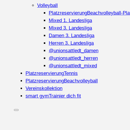
Volleyball
Platzreservierung
Beachvolleyball-Pla
Mixed 1. Landesliga
Mixed 3. Landesliga
Damen 3. Landesliga
Herren 3. Landesliga
@unionsattledt_damen
@unionsattledt_herren
@unionsattledt_mixed
Platzreservierung
Tennis
Platzreservierung
Beachvolleyball
Vereinskollektion
smart gym
Trainier dich fit