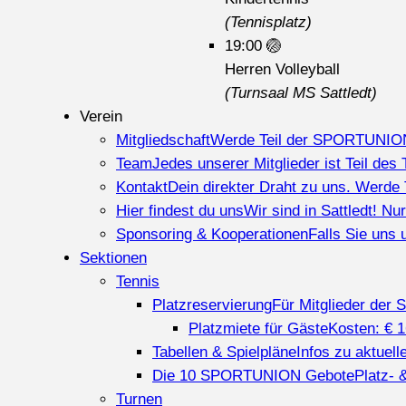
(Tennisplatz)
19:00
🏐
Herren Volleyball
(Turnsaal MS Sattledt)
Verein
Mitgliedschaft
Werde Teil der SPORTUNION Sa
Team
Jedes unserer Mitglieder ist Teil des 
Kontakt
Dein direkter Draht zu uns. Werd
Hier findest du uns
Wir sind in Sattledt! N
Sponsoring & Kooperationen
Falls Sie uns 
Sektionen
Tennis
Platzreservierung
Für Mitglieder der 
Platzmiete für Gäste
Kosten: € 
Tabellen & Spielpläne
Infos zu aktuel
Die 10 SPORTUNION Gebote
Platz- 
Turnen