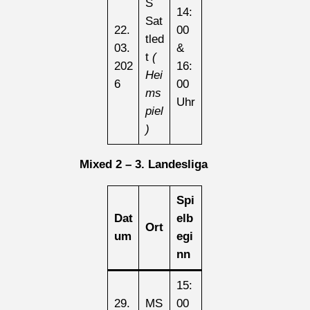
S
14:
Sat
22.
00
tled
03.
&
t
(
202
16:
Hei
6
00
ms
Uhr
piel
)
Mixed 2 – 3. Landesliga
Spi
Dat
elb
Ort
um
egi
nn
15:
29.
MS
00