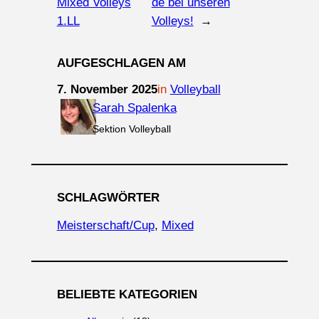
Mixed Volleys
de bei unseren
1.LL
Volleys!
→
AUFGESCHLAGEN AM
7. November 2025
in
Volleyball
Sarah Spalenka
Sektion Volleyball
SCHLAGWÖRTER
Meisterschaft/Cup
, 
Mixed
BELIEBTE KATEGORIEN