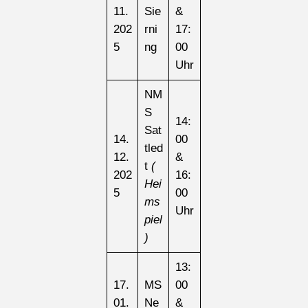
11.
Sie
&
202
rni
17:
5
ng
00
Uhr
NM
S
14:
Sat
14.
00
tled
12.
&
t
(
202
16:
Hei
5
00
ms
Uhr
piel
)
13:
17.
MS
00
01.
Ne
&