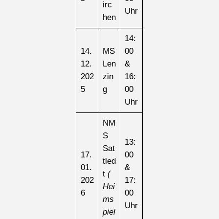
irc
Uhr
hen
14:
14.
MS
00
12.
Len
&
202
zin
16:
5
g
00
Uhr
NM
S
13:
Sat
17.
00
tled
01.
&
t
(
202
17:
Hei
6
00
ms
Uhr
piel