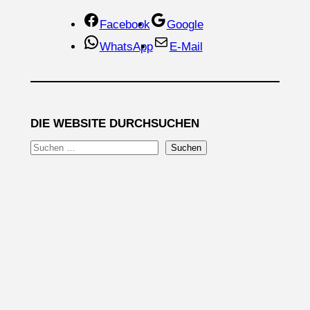
Facebook
Google
WhatsApp
E-Mail
DIE WEBSITE DURCHSUCHEN
S
Suchen
u
c
h
e
n