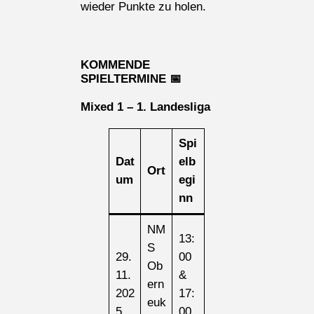
wieder Punkte zu holen.
KOMMENDE
SPIELTERMINE
📅
Mixed 1 – 1. Landesliga
Spi
Dat
elb
Ort
um
egi
nn
NM
13:
S
29.
00
Ob
11.
&
ern
202
17:
euk
5
00